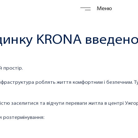
Меню
динку KRONA введено 
 простір.
інфраструктура роблять життя комфортним і безпечним. Ту
стю заселитися та відчути переваги житла в центрі Ужго
ви розтермінування: