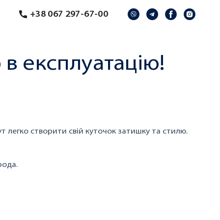
+38 067 297-67-00
в експлуатацію!
т легко створити свій куточок затишку та стилю.
рода.